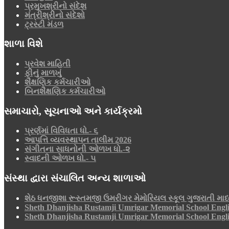
પ્રમુખશ્રીનો સંદેશ
મંત્રીશ્રીનો સંદેશો
ટ્રસ્ટી મંડળ
શાળા વિશે
પ્રવેશ માહિતી
ફીનું માળખું
શૈક્ષણિક કર્મચારીઓ
બિનશૈક્ષણિક કર્મચારીઓ
સમાચારો, સૂચનાઓ અને કાર્યક્રમો
પ્રર્ણમાં વિવિધતા ધો.- ૬
આપત્તિ વ્યવસ્થાપન તાલીમ 2026
સંગીતના સાધનોની ઓળખ ધો.-૨
સ્વાદની ઓળખ ધો.- ૫
સંસ્થા દ્વારા સંચાલિત અન્ય શાળાઓ
શેઠ ધનજીશા રૂસ્તમજી ઉમરીગર મેમોરિયલ સ્કૂલ ગુજરાતી માધ
Sheth Dhanjisha Rustamji Umrigar Memorial School Engl
Sheth Dhanjisha Rustamji Umrigar Memorial School Engl