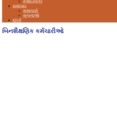
સ્પર્ધા-ચિત્ર
સમાચાર
સમાચારો
સૂચનાઓ
સંપર્ક
બિનશૈક્ષણિક કર્મચારીઓ