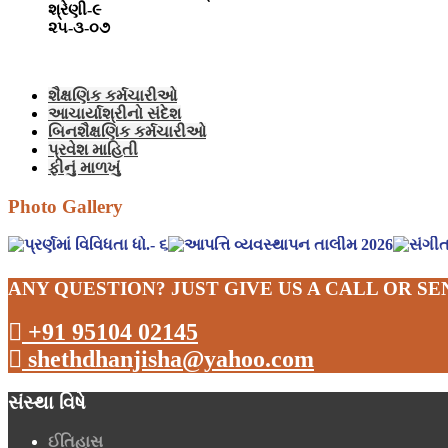
શ્રેણી-૯
૨૫-૩-૦૭
શૈક્ષણિક કર્મચારીઓ
આચાર્યાશ્રીનો સંદેશ
બિનશૈક્ષણિક કર્મચારીઓ
પ્રવેશ માહિતી
ફીનું માળખું
Photo Gallery
ANY QUESTION? JUST GIVE US A CALL OR SE
+91 95104 02145
shethdhanjisha@yahoo.com
સંસ્થા વિષે
ઈતિહાસ