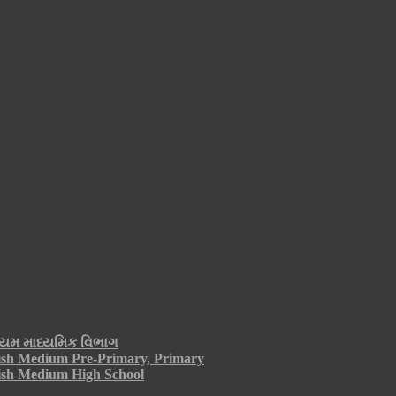
્યમ માધ્યમિક વિભાગ
ish Medium Pre-Primary, Primary
ish Medium High School