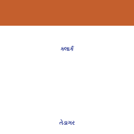
ક્લાર્ક
તેડાગર