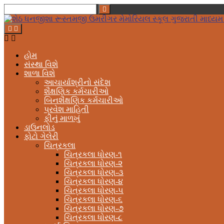
હોમ
સંસ્થા વિશે
શાળા વિશે
આચાર્યાશ્રીનો સંદેશ
શૈક્ષણિક કર્મચારીઓ
બિનશૈક્ષણિક કર્મચારીઓ
પ્રવેશ માહિતી
ફીનું માળખું
ડાઉનલોડ
ફોટો ગેલેરી
ચિત્રકલા
ચિત્રકલા ધોરણ-૧
ચિત્રકલા ધોરણ-૨
ચિત્રકલા ધોરણ-૩
ચિત્રકલા ધોરણ-૪
ચિત્રકલા ધોરણ-૫
ચિત્રકલા ધોરણ-૬
ચિત્રકલા ધોરણ-૭
ચિત્રકલા ધોરણ-૮