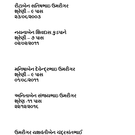
રીટાબેન સતિષભાઇ ઉમરીગર
શ્રેણી – ૯ પાસ
૨૩/૦૬/૨૦૦૩
નયનાબેન શિવદાસ કુડપાને
શ્રેણી – ૭ પાસ
૦૨/૦૨/૨૦૧૧
મનિષાબેન દેવેન્દ્રભાઇ ઉમરીગર
શ્રેણી – ૯ પાસ
૦૧/૦૮/૨૦૧૧
અનિતાબેન સંજયભાઇ ઉમરીગર
શ્રેણ -૧૧ પાસ
૨૨/૧૨/૨૦૧૬
ઉમરીગર યશવંતીબેન ચંદ્રકાંતભાઈ