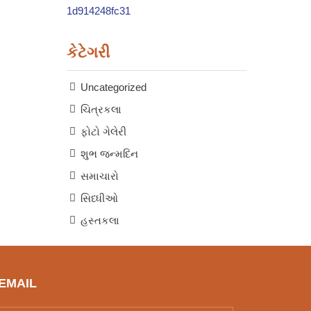
કેટેગરી
Uncategorized
ચિત્રકલા
ફોટો ગેલેરી
શુભ જન્મદિન
સમાચારો
સિધ્ધીઓ
હસ્તકલા
 EMAIL