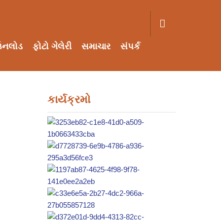
ઉનલોડ
ફોટો ગેલેરી
સમાચાર
સંપર્ક
કાર્યક્રમો