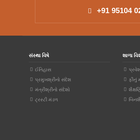
+91 95104 0
સંસ્થા વિષે
શાળા વિશ
ઈતિહાસ
પ્રવે
પ્રમુખશ્રીનો સંદેશ
ફીનું 
મંત્રીશ્રીનો સંદેશો
શૈક્ષ
ટ્રસ્ટી મંડળ
બિનશૈ