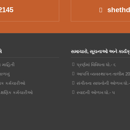
2145
shethd
ે
સમાચારો, સૂચનાઓ અને કાર્યક્
શ માહિતી
પ્રર્ણમાં વિવિધતા ધો.- ૬
માળખું
આપત્તિ વ્યવસ્થાપન તાલીમ 2
ણિક કર્મચારીઓ
સંગીતના સાધનોની ઓળખ ધો.
ક્ષણિક કર્મચારીઓ
સ્વાદની ઓળખ ધો.- ૫