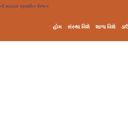
હોમ
સંસ્થા વિશે
શાળા વિશે
ડા