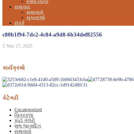
સ્પર્ધા-ચિત્ર
સમાચાર
સમાચારો
સૂચનાઓ
સંપર્ક
c80b1f94-7dc2-4c84-a9d8-6b34def82556
Mar 27, 2025
કાર્યક્રમો
કેટેગરી
Uncategorized
ચિત્રકલા
ફોટો ગેલેરી
શુભ જન્મદિન
સમાચારો