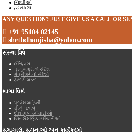
સિધ્ધીઓ
હસ્તકલા
ANY QUESTION? JUST GIVE US A CALL OR SE
+91 95104 02145
shethdhanjisha@yahoo.com
સંસ્થા વિષે
ઈતિહાસ
પ્રમુખશ્રીનો સંદેશ
મંત્રીશ્રીનો સંદેશો
ટ્રસ્ટી મંડળ
શાળા વિશે
પ્રવેશ માહિતી
ફીનું માળખું
શૈક્ષણિક કર્મચારીઓ
બિનશૈક્ષણિક કર્મચારીઓ
સમાચારો, સૂચનાઓ અને કાર્યક્રમો